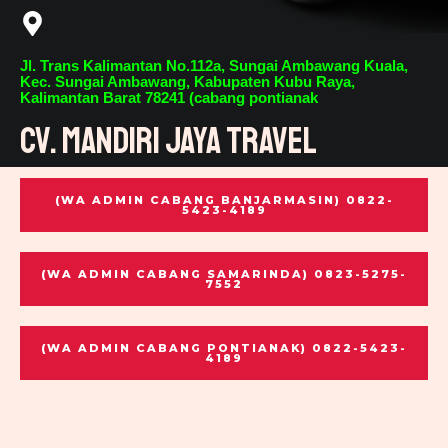
Jl. Trans Kalimantan No.112a, Sungai Ambawang Kuala,
Kec. Sungai Ambawang, Kabupaten Kubu Raya,
Kalimantan Barat 78241 (cabang pontianak
CV. Mandiri Jaya Travel
(WA ADMIN CABANG BANJARMASIN) 0822-
5423-4189
(WA ADMIN CABANG SAMARINDA) 0823-5275-
7552
(WA ADMIN CABANG PONTIANAK) 0822-5423-
4189